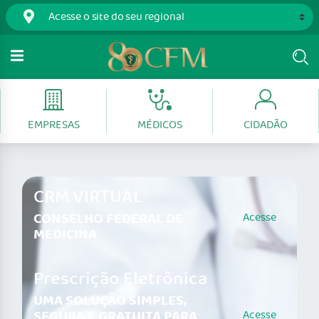
EMPRESAS
MÉDICOS
CIDADÃO
CRM VIRTUAL
CONSELHO FEDERAL DE
Acesse
MEDICINA
Prescrição Eletrônica
UMA SOLUÇÃO SIMPLES,
SEGURA E GRATUITA PARA
Acesse