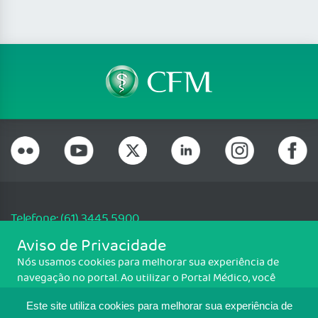
Telefone: (61) 3445 5900
Email: cfm@portalmedico.org.br
Aviso de Privacidade
SGAS 616, Conjunto D, Lote 115, L2 Sul, Brasília/DF - CEP: 70200-760 -
Nós usamos cookies para melhorar sua experiência de
CNPJ: 33.583.550/0001-30
navegação no portal. Ao utilizar o Portal Médico, você
Copyright CFM. Todos os direitos reservados.
concorda com a política de monitoramento de cookies.
Este site utiliza cookies para melhorar sua experiência de
Para ter mais informações sobre como isso é feito, acesse