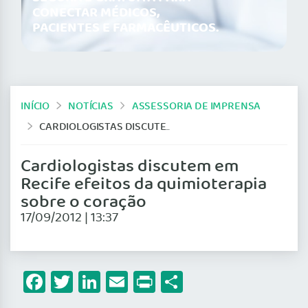
CONECTAR MÉDICOS,
PACIENTES E FARMACÊUTICOS.
INÍCIO
NOTÍCIAS
ASSESSORIA DE IMPRENSA
CARDIOLOGISTAS DISCUTEM EM RECIFE EFEITOS DA QUIMIOTERAPIA SOBRE O CORAÇÃO
Cardiologistas discutem em
Recife efeitos da quimioterapia
sobre o coração
17/09/2012 | 13:37
Facebook
Twitter
LinkedIn
Email
Print
Share