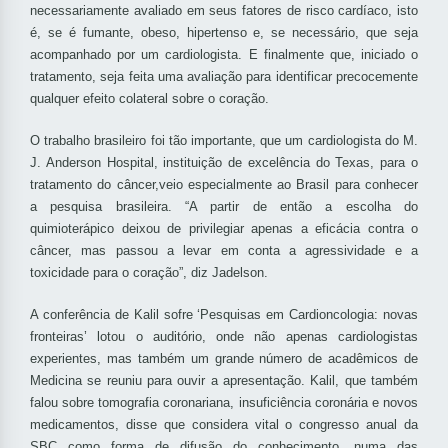
necessariamente avaliado em seus fatores de risco cardíaco, isto
é, se é fumante, obeso, hipertenso e, se necessário, que seja
acompanhado por um cardiologista. E finalmente que, iniciado o
tratamento, seja feita uma avaliação para identificar precocemente
qualquer efeito colateral sobre o coração.
O trabalho brasileiro foi tão importante, que um cardiologista do M.
J. Anderson Hospital, instituição de excelência do Texas, para o
tratamento do câncer,veio especialmente ao Brasil para conhecer
a pesquisa brasileira. “A partir de então a escolha do
quimioterápico deixou de privilegiar apenas a eficácia contra o
câncer, mas passou a levar em conta a agressividade e a
toxicidade para o coração”, diz Jadelson.
A conferência de Kalil sofre ‘Pesquisas em Cardioncologia: novas
fronteiras’ lotou o auditório, onde não apenas cardiologistas
experientes, mas também um grande número de acadêmicos de
Medicina se reuniu para ouvir a apresentação. Kalil, que também
falou sobre tomografia coronariana, insuficiência coronária e novos
medicamentos, disse que considera vital o congresso anual da
SBC como forma de difusão do conhecimento, numa das