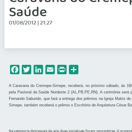
Saúde
01/08/2012 | 21:27
Facebook
Twitter
LinkedIn
Email
Print
Share
A Caravana do Cremepe-Simepe, receberá, no próximo sábado, às 16h
pela Pastoral da Saúde Nordeste 2 (AL,PB,PE,RN). A cerimônia será pr
Fernando Saburido, que fará a entrega dos prêmios na Igreja Matriz 
Simepe, também receberá o prêmio o Escritório de Arquitetura César Ba
Na categoria destaques do ano duas iniciativas foram vencedoras. O projet