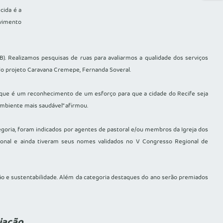
cida é a
lvimento
). Realizamos pesquisas de ruas para avaliarmos a qualidade dos serviços
 do projeto Caravana Cremepe, Fernanda Soveral.
orque é um reconhecimento de um esforço para que a cidade do Recife seja
ambiente mais saudável” afirmou.
tegoria, foram indicados por agentes de pastoral e/ou membros da Igreja dos
gional e ainda tiveram seus nomes validados no V Congresso Regional de
ão e sustentabilidade. Além da categoria destaques do ano serão premiados
iação