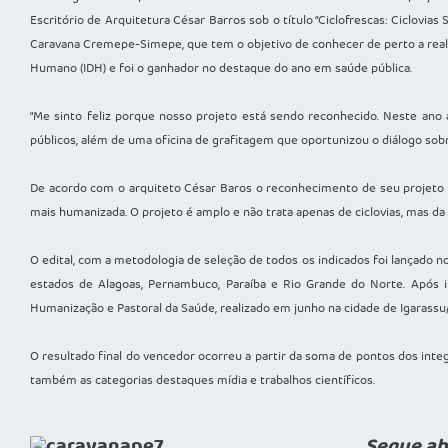
Escritório de Arquitetura César Barros sob o título “Ciclofrescas: Ciclovi
Caravana Cremepe-Simepe, que tem o objetivo de conhecer de perto a re
Humano (IDH) e foi o ganhador no destaque do ano em saúde pública.
“Me sinto feliz porque nosso projeto está sendo reconhecido. Neste ano 
públicos, além de uma oficina de grafitagem que oportunizou o diálogo sobr
De acordo com o arquiteto César Baros o reconhecimento de seu projeto é
mais humanizada. O projeto é amplo e não trata apenas de ciclovias, mas da
O edital, com a metodologia de seleção de todos os indicados foi lançado n
estados de Alagoas, Pernambuco, Paraíba e Rio Grande do Norte. Após i
Humanização e Pastoral da Saúde, realizado em junho na cidade de Igarassu
O resultado final do vencedor ocorreu a partir da soma de pontos dos int
também as categorias destaques mídia e trabalhos científicos.
Segue ab