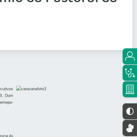
cutivos
NBB, Dom
remepe-
toria do