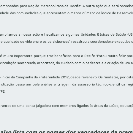
as Sombreadas para Região Metropolitana de Recife”. A outra ação que será reconhe
alidade das comunidades que apresentam o menor número de Índice de Desenvo
ampliamos a nossa ação e fiscalizamos algumas Unidades Básicas de Saúde (USB
e qualidade de vida entre os participantes”, ressaltou a coordenadora-executiva
 muito importante porque traz benefícios para o Recife. “Estou muito feliz p
 circulação sombreada, arborizada, do cuidado com o pedestre e a criação de um 
o início da Campanha da Fraternidade 2012, desde fevereiro. Os finalistas, por ca
ndicação passaram pela análise e triagem da assessoria técnico-científica re
/PE.
egrantes de uma banca julgadora com membros ligados às áreas da saúde, educaç
aixo lista com os nomes dos vencedores da prem