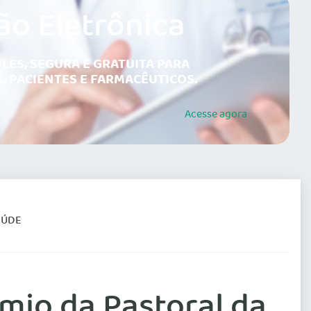
ão Eletrônica
LES, SEGURA E GRATUITA PARA
, PACIENTES E FARMACÊUTICOS.
Acesse
agora
AÚDE
io da Pastoral da