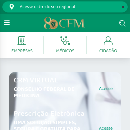
EMPRESAS
MÉDICOS
CIDADÃO
CRM VIRTUAL
CONSELHO FEDERAL DE
Acesse
MEDICINA
Prescrição Eletrônica
UMA SOLUÇÃO SIMPLES,
SEGURA E GRATUITA PARA
Acesse