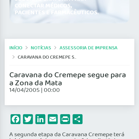
CONECTAR MÉDICOS,
PACIENTES E FARMACÊUTICOS.
INÍCIO
NOTÍCIAS
ASSESSORIA DE IMPRENSA
CARAVANA DO CREMEPE SEGUE PARA A ZONA DA MATA
Caravana do Cremepe segue para
a Zona da Mata
14/04/2005 | 00:00
Facebook
Twitter
LinkedIn
Email
Print
Share
A segunda etapa da Caravana Cremepe terá