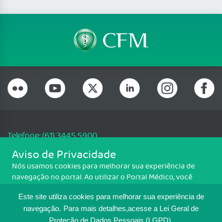
Telefone: (61) 3445 5900
Email: cfm@portalmedico.org.br
Aviso de Privacidade
SGAS 616, Conjunto D, Lote 115, L2 Sul, Brasília/DF - CEP: 70200-760 -
Nós usamos cookies para melhorar sua experiência de
CNPJ: 33.583.550/0001-30
navegação no portal. Ao utilizar o Portal Médico, você
Copyright CFM. Todos os direitos reservados.
concorda com a política de monitoramento de cookies.
Este site utiliza cookies para melhorar sua experiência de
Para ter mais informações sobre como isso é feito, acesse
MAPA DO SITE
Política de cookies
. Se você concorda, clique em ACEITO.
navegação.
Para mais detalhes,acesse a Lei Geral de
Proteção de Dados Pessoais (LGPD).