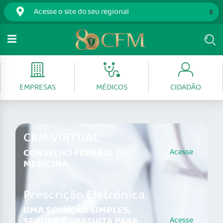
EMPRESAS
MÉDICOS
CIDADÃO
CRM VIRTUAL
CONSELHO FEDERAL DE
Acesse
MEDICINA
Prescrição Eletrônica
UMA SOLUÇÃO SIMPLES,
SEGURA E GRATUITA PARA
Acesse