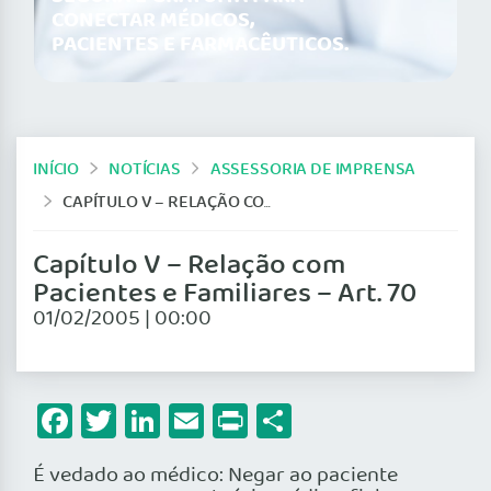
CONECTAR MÉDICOS,
PACIENTES E FARMACÊUTICOS.
INÍCIO
NOTÍCIAS
ASSESSORIA DE IMPRENSA
CAPÍTULO V – RELAÇÃO COM PACIENTES E FAMILIARES – ART. 70
Capítulo V – Relação com
Pacientes e Familiares – Art. 70
01/02/2005 | 00:00
Facebook
Twitter
LinkedIn
Email
Print
Share
É vedado ao médico: Negar ao paciente