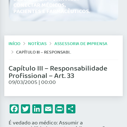
CONECTAR MÉDICOS,
PACIENTES E FARMACÊUTICOS.
INÍCIO
NOTÍCIAS
ASSESSORIA DE IMPRENSA
CAPÍTULO III – RESPONSABILIDADE PROFISSIONAL – ART. 33
Capítulo III – Responsabilidade
Profissional – Art. 33
09/03/2005 | 00:00
Facebook
Twitter
LinkedIn
Email
Print
Share
É vedado ao médico: Assumir a