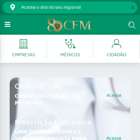
EMPRESAS
MÉDICOS
CIDADÃO
CRM VIRTUAL
CONSELHO FEDERAL DE
Acesse
MEDICINA
Prescrição Eletrônica
UMA SOLUÇÃO SIMPLES,
SEGURA E GRATUITA PARA
Acesse