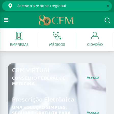
EMPRESAS
MÉDICOS
CIDADÃO
CRM VIRTUAL
CONSELHO FEDERAL DE
Acesse
MEDICINA
Prescrição Eletrônica
UMA SOLUÇÃO SIMPLES,
SEGURA E GRATUITA PARA
Acesse