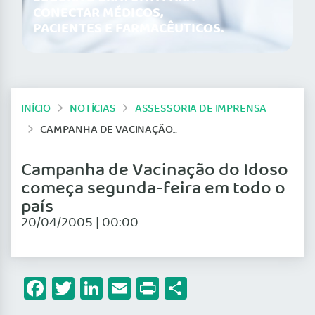
CONECTAR MÉDICOS,
PACIENTES E FARMACÊUTICOS.
INÍCIO
NOTÍCIAS
ASSESSORIA DE IMPRENSA
CAMPANHA DE VACINAÇÃO DO IDOSO COMEÇA SEGUNDA-FEIRA EM TODO O PAÍS
Campanha de Vacinação do Idoso
começa segunda-feira em todo o
país
20/04/2005 | 00:00
Facebook
Twitter
LinkedIn
Email
Print
Share