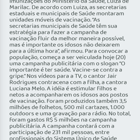
Imunizações do Ministério da Saúde, Luiza de
Marilac. De acordo com Luiza, as secretarias
estaduais e municipais de Saúde montaram
unidades móveis de vacinação. “As
secretarias municipais de Saúde têm sua
estratégia para fazer a campanha de
vacinação fluir da melhor maneira possível,
mas é importante os idosos não deixarem
para a última hora”, afirmou. Para convocar a
população, começa a ser veiculada hoje (20)
uma campanha publicitária com o slogan “O
importante é ter saúde. Vacine-se contra a
gripe.” Nos vídeos para a TV, o cantor Jair
Rodrigues contracena com a filha, a cantora
Luciana Melo. A idéia é estimular filhos e
netos a acompanharem os idosos aos postos
de vacinação. Foram produzidos também 3,5
milhões de folhetos, 500 mil cartazes, 1.000
outdoors e uma gravação para rádio. No total,
foram gastos R$ 5 milhões na campanha
publicitária. A campanha contará com a
participação de 231 mil pessoas, entre
profissionais do Sistema Único de Saúde