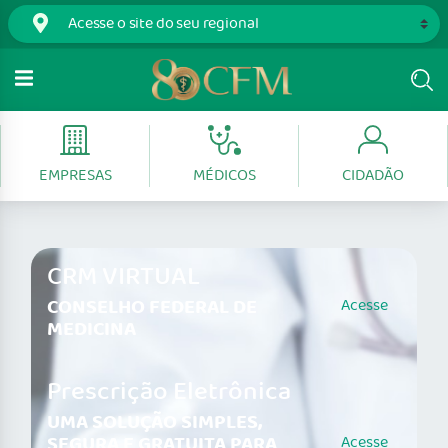
EMPRESAS
MÉDICOS
CIDADÃO
CRM VIRTUAL
CONSELHO FEDERAL DE
Acesse
MEDICINA
Prescrição Eletrônica
UMA SOLUÇÃO SIMPLES,
SEGURA E GRATUITA PARA
Acesse