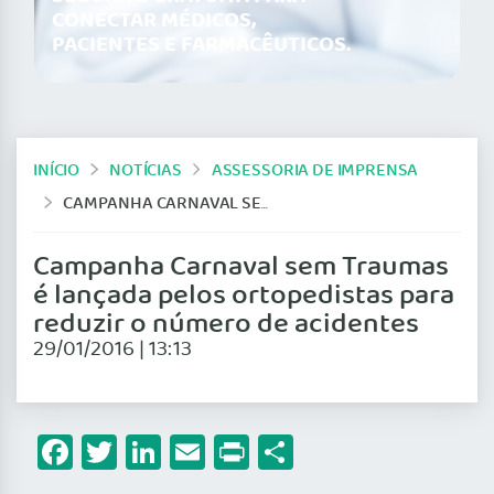
CONECTAR MÉDICOS,
PACIENTES E FARMACÊUTICOS.
INÍCIO
NOTÍCIAS
ASSESSORIA DE IMPRENSA
CAMPANHA CARNAVAL SEM TRAUMAS É LANÇADA PELOS ORTOPEDISTAS PARA REDUZIR O NÚMERO DE ACIDENTES
Campanha Carnaval sem Traumas
é lançada pelos ortopedistas para
reduzir o número de acidentes
29/01/2016 | 13:13
Facebook
Twitter
LinkedIn
Email
Print
Share