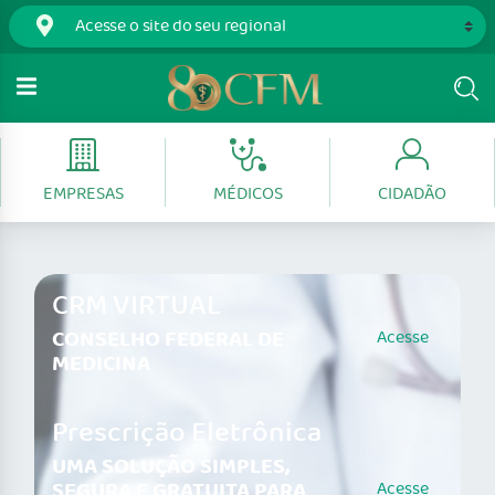
EMPRESAS
MÉDICOS
CIDADÃO
CRM VIRTUAL
CONSELHO FEDERAL DE
Acesse
MEDICINA
Prescrição Eletrônica
UMA SOLUÇÃO SIMPLES,
SEGURA E GRATUITA PARA
Acesse