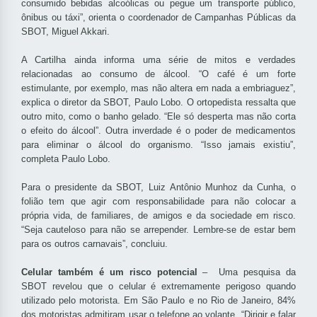
consumido bebidas alcoólicas ou pegue um transporte público,
ônibus ou táxi”, orienta o coordenador de Campanhas Públicas da
SBOT, Miguel Akkari.
A Cartilha ainda informa uma série de mitos e verdades
relacionadas ao consumo de álcool. “O café é um forte
estimulante, por exemplo, mas não altera em nada a embriaguez”,
explica o diretor da SBOT, Paulo Lobo. O ortopedista ressalta que
outro mito, como o banho gelado. “Ele só desperta mas não corta
o efeito do álcool”. Outra inverdade é o poder de medicamentos
para eliminar o álcool do organismo. “Isso jamais existiu”,
completa Paulo Lobo.
Para o presidente da SBOT, Luiz Antônio Munhoz da Cunha, o
folião tem que agir com responsabilidade para não colocar a
própria vida, de familiares, de amigos e da sociedade em risco.
“Seja cauteloso para não se arrepender. Lembre-se de estar bem
para os outros carnavais”, concluiu.
Celular também é um risco potencial
– Uma pesquisa da
SBOT revelou que o celular é extremamente perigoso quando
utilizado pelo motorista. Em São Paulo e no Rio de Janeiro, 84%
dos motoristas admitiram usar o telefone ao volante. “Dirigir e falar