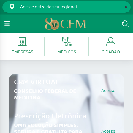
EMPRESAS
MÉDICOS
CIDADÃO
CRM VIRTUAL
CONSELHO FEDERAL DE
Acesse
MEDICINA
Prescrição Eletrônica
UMA SOLUÇÃO SIMPLES,
SEGURA E GRATUITA PARA
Acesse