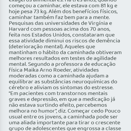
exageros alimentares. Há três anos, quando
começou a caminhar, ele estava com 81 kg e
hoje pesa 73 kg. Além dos benefícios físicos,
caminhar também faz bem para a mente.
Pesquisas das universidades de Virgínia e
Harvard com pessoas acima dos 70 anos,
feita nos Estados Unidos, constataram que
essa atividade diminui os riscos de demência
(deterioração mental). Aqueles que
mantinham o hábito da caminhada obtiveram
melhores resultados em testes de agilidade
mental. Segundo a professora de educação
física Maika Arno Roeder, atividades
moderadas como a caminhada ajudam a
equilibrar as substâncias neuroquímicas do
cérebro e aliviam os sintomas do estresse.
“Em pacientes com transtornos mentais
graves e depressão, em que a medicação já
não estava surtindo efeito, percebemos
melhora no humor”, diz. Começar cedo Pouco
usual entre os jovens, a caminhada pode ser
uma aliada importante para tirar o crescente
grupo de adolescentes que engrossa a classe