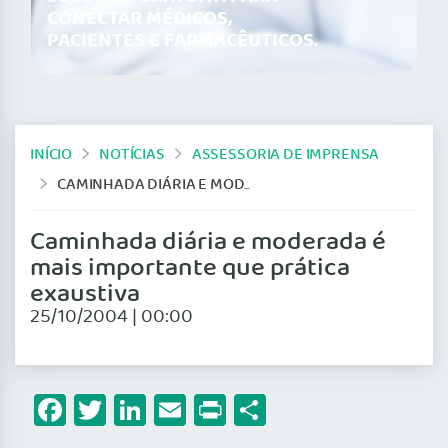
CONECTAR MÉDICOS,
PACIENTES E FARMACÊUTICOS.
INÍCIO
NOTÍCIAS
ASSESSORIA DE IMPRENSA
CAMINHADA DIÁRIA E MODERADA É MAIS IMPORTANTE QUE PRÁTICA EXAUSTIVA
Caminhada diária e moderada é
mais importante que prática
exaustiva
25/10/2004 | 00:00
Facebook
Twitter
LinkedIn
Email
Print
Share