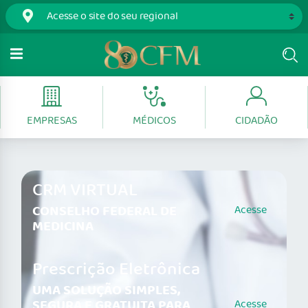
EMPRESAS
MÉDICOS
CIDADÃO
CRM VIRTUAL
CONSELHO FEDERAL DE
Acesse
MEDICINA
Prescrição Eletrônica
UMA SOLUÇÃO SIMPLES,
SEGURA E GRATUITA PARA
Acesse