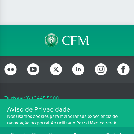
Telefone: (61) 3445 5900
Email: cfm@portalmedico.org.br
Aviso de Privacidade
SGAS 616, Conjunto D, Lote 115, L2 Sul, Brasília/DF - CEP: 70200-760 -
Nós usamos cookies para melhorar sua experiência de
CNPJ: 33.583.550/0001-30
navegação no portal. Ao utilizar o Portal Médico, você
Copyright CFM. Todos os direitos reservados.
concorda com a política de monitoramento de cookies.