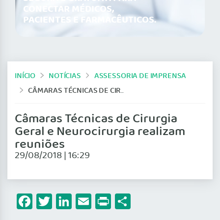
CONECTAR MÉDICOS,
PACIENTES E FARMACÊUTICOS.
INÍCIO
NOTÍCIAS
ASSESSORIA DE IMPRENSA
CÂMARAS TÉCNICAS DE CIRURGIA GERAL E NEUROCIRURGIA REALIZAM REUNIÕES
Câmaras Técnicas de Cirurgia
Geral e Neurocirurgia realizam
reuniões
29/08/2018 | 16:29
Facebook
Twitter
LinkedIn
Email
Print
Share