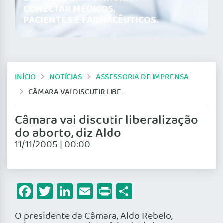
CONECTAR MÉDICOS,
PACIENTES E FARMACÊUTICOS.
INÍCIO
NOTÍCIAS
ASSESSORIA DE IMPRENSA
CÂMARA VAI DISCUTIR LIBERALIZAÇÃO DO ABORTO, DIZ ALDO
Câmara vai discutir liberalização
do aborto, diz Aldo
11/11/2005 | 00:00
Facebook
Twitter
LinkedIn
Email
Print
Share
O presidente da Câmara, Aldo Rebelo,