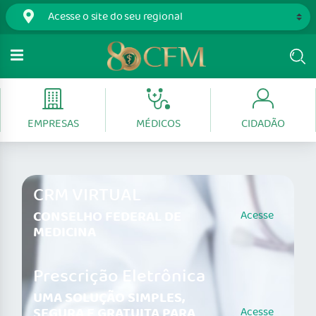
EMPRESAS
MÉDICOS
CIDADÃO
CRM VIRTUAL
CONSELHO FEDERAL DE
Acesse
MEDICINA
Prescrição Eletrônica
UMA SOLUÇÃO SIMPLES,
SEGURA E GRATUITA PARA
Acesse