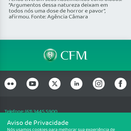
“Argumentos dessa natureza deixam em
todos nós uma dose de horror e pavor”,
afirmou. Fonte: Agência Câmara
Telefone: (61) 3445 5900
Email: cfm@portalmedico.org.br
Aviso de Privacidade
SGAS 616, Conjunto D, Lote 115, L2 Sul, Brasília/DF - CEP: 70200-760 -
Nós usamos cookies para melhorar sua experiência de