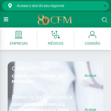
EMPRESAS
MÉDICOS
CIDADÃO
CRM VIRTUAL
CONSELHO FEDERAL DE
Acesse
MEDICINA
Prescrição Eletrônica
UMA SOLUÇÃO SIMPLES,
SEGURA E GRATUITA PARA
Acesse