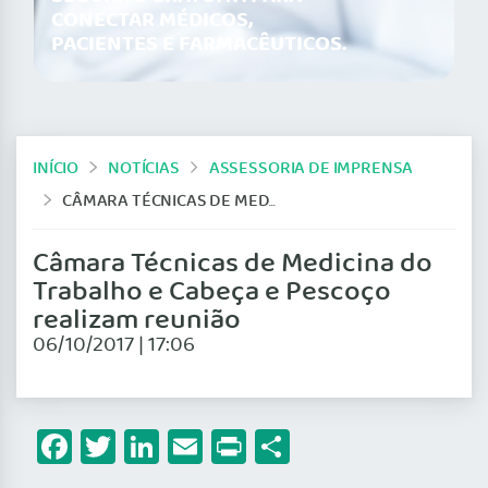
CONECTAR MÉDICOS,
PACIENTES E FARMACÊUTICOS.
INÍCIO
NOTÍCIAS
ASSESSORIA DE IMPRENSA
CÂMARA TÉCNICAS DE MEDICINA DO TRABALHO E CABEÇA E PESCOÇO REALIZAM REUNIÃO
Câmara Técnicas de Medicina do
Trabalho e Cabeça e Pescoço
realizam reunião
06/10/2017 | 17:06
Facebook
Twitter
LinkedIn
Email
Print
Share