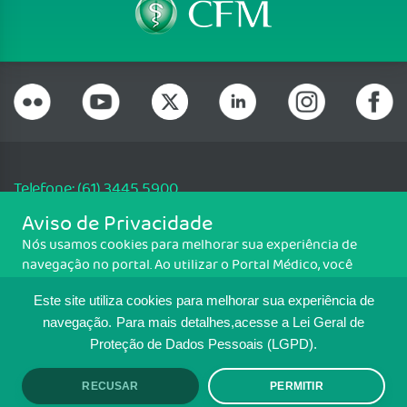
Telefone: (61) 3445 5900
Email: cfm@portalmedico.org.br
Aviso de Privacidade
SGAS 616, Conjunto D, Lote 115, L2 Sul, Brasília/DF - CEP: 70200-760 -
Nós usamos cookies para melhorar sua experiência de
CNPJ: 33.583.550/0001-30
navegação no portal. Ao utilizar o Portal Médico, você
Copyright CFM. Todos os direitos reservados.
concorda com a política de monitoramento de cookies.
Este site utiliza cookies para melhorar sua experiência de
Para ter mais informações sobre como isso é feito, acesse
MAPA DO SITE
Política de cookies
. Se você concorda, clique em ACEITO.
navegação.
Para mais detalhes,acesse a Lei Geral de
Proteção de Dados Pessoais (LGPD).
TRANSPARÊNCIA E PRESTAÇÃO DE
CONTAS
RECUSAR
PERMITIR
ACEITO