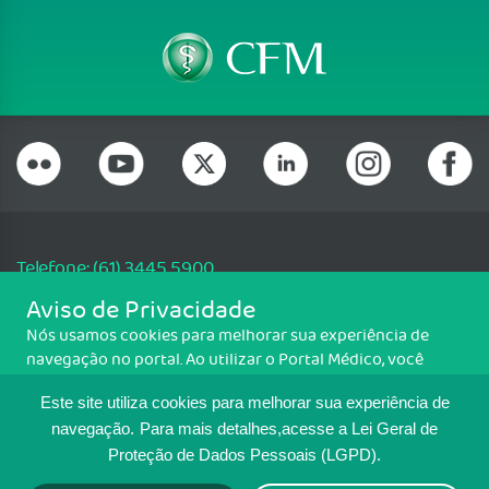
Telefone: (61) 3445 5900
Email: cfm@portalmedico.org.br
Aviso de Privacidade
SGAS 616, Conjunto D, Lote 115, L2 Sul, Brasília/DF - CEP: 70200-760 -
Nós usamos cookies para melhorar sua experiência de
CNPJ: 33.583.550/0001-30
navegação no portal. Ao utilizar o Portal Médico, você
Copyright CFM. Todos os direitos reservados.
concorda com a política de monitoramento de cookies.
Este site utiliza cookies para melhorar sua experiência de
Para ter mais informações sobre como isso é feito, acesse
MAPA DO SITE
Política de cookies
. Se você concorda, clique em ACEITO.
navegação.
Para mais detalhes,acesse a Lei Geral de
Proteção de Dados Pessoais (LGPD).
TRANSPARÊNCIA E PRESTAÇÃO DE