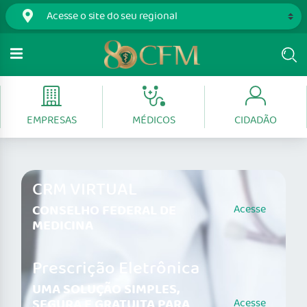
EMPRESAS
MÉDICOS
CIDADÃO
CRM VIRTUAL
CONSELHO FEDERAL DE
Acesse
MEDICINA
Prescrição Eletrônica
UMA SOLUÇÃO SIMPLES,
SEGURA E GRATUITA PARA
Acesse