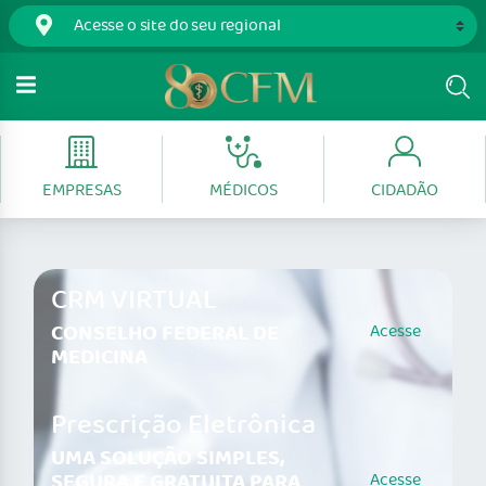
EMPRESAS
MÉDICOS
CIDADÃO
CRM VIRTUAL
CONSELHO FEDERAL DE
Acesse
MEDICINA
Prescrição Eletrônica
UMA SOLUÇÃO SIMPLES,
SEGURA E GRATUITA PARA
Acesse