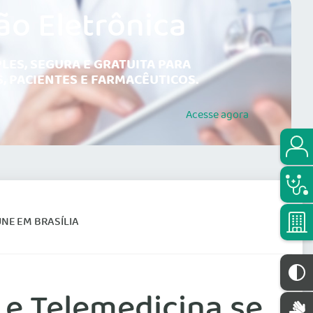
ão Eletrônica
LES, SEGURA E GRATUITA PARA
, PACIENTES E FARMACÊUTICOS.
Acesse
agora
NE EM BRASÍLIA
e Telemedicina se