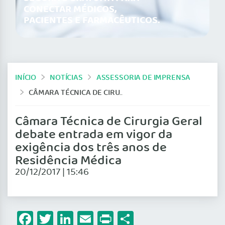
CONECTAR MÉDICOS,
PACIENTES E FARMACÊUTICOS.
INÍCIO
NOTÍCIAS
ASSESSORIA DE IMPRENSA
CÂMARA TÉCNICA DE CIRURGIA GERAL DEBATE ENTRADA EM VIGOR DA EXIGÊNCIA DOS TRÊS ANOS DE RESIDÊNCIA MÉDICA
Câmara Técnica de Cirurgia Geral
debate entrada em vigor da
exigência dos três anos de
Residência Médica
20/12/2017 | 15:46
Facebook
Twitter
LinkedIn
Email
Print
Share