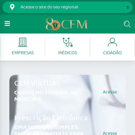
EMPRESAS
MÉDICOS
CIDADÃO
CRM VIRTUAL
CONSELHO FEDERAL DE
Acesse
MEDICINA
Prescrição Eletrônica
UMA SOLUÇÃO SIMPLES,
SEGURA E GRATUITA PARA
Acesse