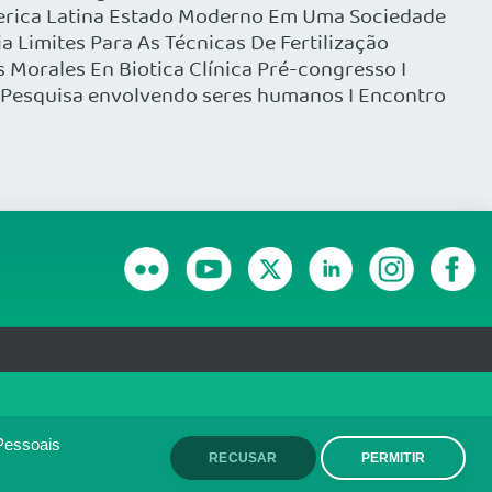
America Latina Estado Moderno Em Uma Sociedade
 Limites Para As Técnicas De Fertilização
Morales En Biotica Clínica Pré-congresso I
Pesquisa envolvendo seres humanos I Encontro
RANSPARÊNCIA E PRESTAÇÃO DE CONTAS
olítica de monitoramento de
ACEITO
Pessoais
RECUSAR
PERMITIR