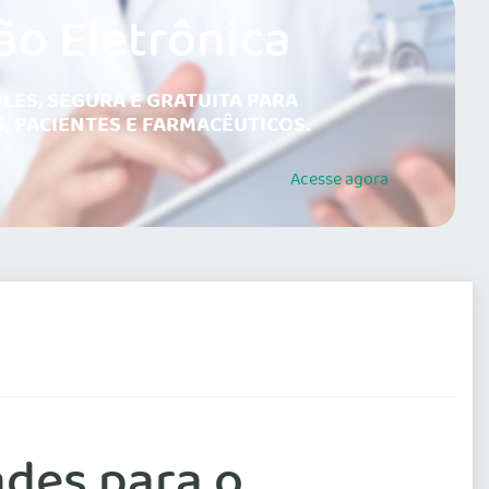
ão Eletrônica
LES, SEGURA E GRATUITA PARA
, PACIENTES E FARMACÊUTICOS.
Acesse
agora
ades para o