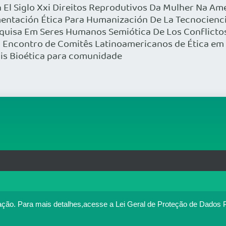
En El Siglo Xxi Direitos Reprodutivos Da Mulher Na 
ntación Ética Para Humanización De La Tecnociencia
quisa Em Seres Humanos Semiótica De Los Conflictos 
ncontro de Comitês Latinoamericanos de Ética em 
ais Bioética para comunidade
rg.br
MAPA DO SITE
T
: 33.583.550/0001-30
o no portal. Ao utilizar o Portal Médico, você concorda com a p
ação.
Para mais detalhes,acesse a Lei Geral de Proteção de Dados 
Política de cookies
cesse
. Se você concorda, clique em ACEITO.