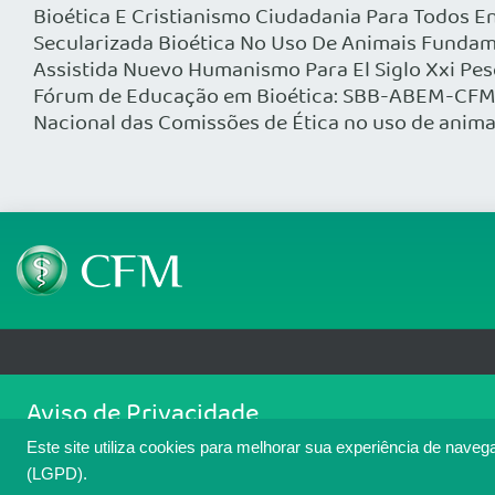
Bioética E Cristianismo Ciudadania Para Todos 
Secularizada Bioética No Uso De Animais Fundame
Assistida Nuevo Humanismo Para El Siglo Xxi Pes
Fórum de Educação em Bioética: SBB-ABEM-CFM E
Nacional das Comissões de Ética no uso de anim
Telefone: (61) 3445 5900
Email: cfm@portalmedico.o
Aviso de Privacidade
SGAS 616, Conjunto D, Lote 115, L2 Sul, Brasília/DF - CEP: 70200-760 - CNPJ
Nós usamos cookies para melhorar sua experiência de navegaçã
Copyright 2026 CFM. Todos os direitos reservados.
Este site utiliza cookies para melhorar sua experiência de naveg
cookies. Para ter mais informações sobre como isso é feito, a
(LGPD).