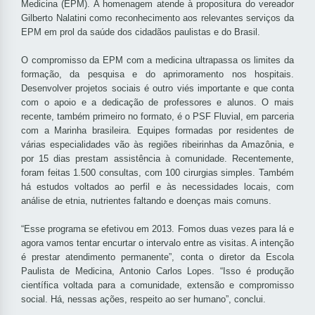
Medicina (EPM). A homenagem atende à propositura do vereador
Gilberto Nalatini como reconhecimento aos relevantes serviços da
EPM em prol da saúde dos cidadãos paulistas e do Brasil.
O compromisso da EPM com a medicina ultrapassa os limites da
formação, da pesquisa e do aprimoramento nos hospitais.
Desenvolver projetos sociais é outro viés importante e que conta
com o apoio e a dedicação de professores e alunos. O mais
recente, também primeiro no formato, é o PSF Fluvial, em parceria
com a Marinha brasileira. Equipes formadas por residentes de
várias especialidades vão às regiões ribeirinhas da Amazônia, e
por 15 dias prestam assistência à comunidade. Recentemente,
foram feitas 1.500 consultas, com 100 cirurgias simples. Também
há estudos voltados ao perfil e às necessidades locais, com
análise de etnia, nutrientes faltando e doenças mais comuns.
“Esse programa se efetivou em 2013. Fomos duas vezes para lá e
agora vamos tentar encurtar o intervalo entre as visitas. A intenção
é prestar atendimento permanente”, conta o diretor da Escola
Paulista de Medicina, Antonio Carlos Lopes. “Isso é produção
científica voltada para a comunidade, extensão e compromisso
social. Há, nessas ações, respeito ao ser humano”, conclui.