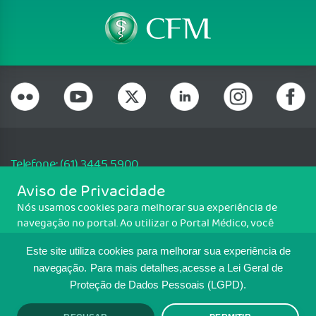
Telefone: (61) 3445 5900
Email: cfm@portalmedico.org.br
Aviso de Privacidade
SGAS 616, Conjunto D, Lote 115, L2 Sul, Brasília/DF - CEP: 70200-760 -
Nós usamos cookies para melhorar sua experiência de
CNPJ: 33.583.550/0001-30
navegação no portal. Ao utilizar o Portal Médico, você
Copyright CFM. Todos os direitos reservados.
concorda com a política de monitoramento de cookies.
Este site utiliza cookies para melhorar sua experiência de
Para ter mais informações sobre como isso é feito, acesse
MAPA DO SITE
Política de cookies
. Se você concorda, clique em ACEITO.
navegação.
Para mais detalhes,acesse a Lei Geral de
Proteção de Dados Pessoais (LGPD).
TRANSPARÊNCIA E PRESTAÇÃO DE