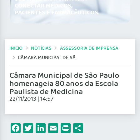
CONECTAR MÉDICOS,
PACIENTES E FARMACÊUTICOS.
INÍCIO
NOTÍCIAS
ASSESSORIA DE IMPRENSA
CÂMARA MUNICIPAL DE SÃO PAULO HOMENAGEIA 80 ANOS DA ESCOLA PAULISTA DE MEDICINA
Câmara Municipal de São Paulo
homenageia 80 anos da Escola
Paulista de Medicina
22/11/2013 | 14:57
Facebook
Twitter
LinkedIn
Email
Print
Share