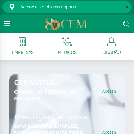
EMPRESAS
MÉDICOS
CIDADÃO
CRM VIRTUAL
CONSELHO FEDERAL DE
Acesse
MEDICINA
Prescrição Eletrônica
UMA SOLUÇÃO SIMPLES,
SEGURA E GRATUITA PARA
Acesse