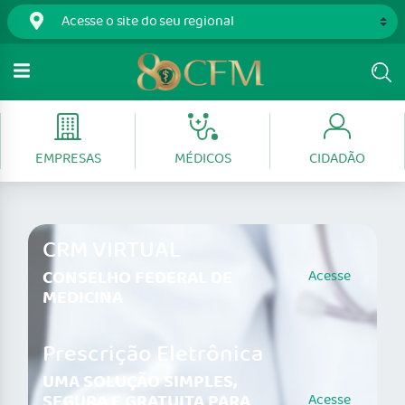
EMPRESAS
MÉDICOS
CIDADÃO
CRM VIRTUAL
CONSELHO FEDERAL DE
Acesse
MEDICINA
Prescrição Eletrônica
UMA SOLUÇÃO SIMPLES,
SEGURA E GRATUITA PARA
Acesse