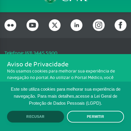
Telefone: (61) 3445 5900
Email: cfm@portalmedico.org.br
Aviso de Privacidade
SGAS 616, Conjunto D, Lote 115, L2 Sul, Brasília/DF - CEP: 70200-760 -
Nós usamos cookies para melhorar sua experiência de
CNPJ: 33.583.550/0001-30
navegação no portal. Ao utilizar o Portal Médico, você
Copyright CFM. Todos os direitos reservados.
concorda com a política de monitoramento de cookies.
Este site utiliza cookies para melhorar sua experiência de
Para ter mais informações sobre como isso é feito, acesse
MAPA DO SITE
Política de cookies
. Se você concorda, clique em ACEITO.
navegação.
Para mais detalhes,acesse a Lei Geral de
Proteção de Dados Pessoais (LGPD).
TRANSPARÊNCIA E PRESTAÇÃO DE
CONTAS
RECUSAR
PERMITIR
ACEITO