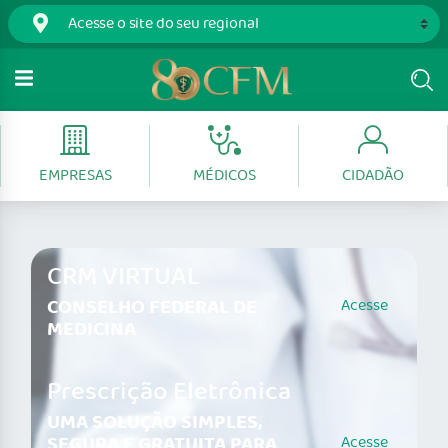
EMPRESAS
MÉDICOS
CIDADÃO
CRM VIRTUAL
CONSELHO FEDERAL DE
Acesse
MEDICINA
Prescrição Eletrônica
UMA SOLUÇÃO SIMPLES,
SEGURA E GRATUITA PARA
Acesse