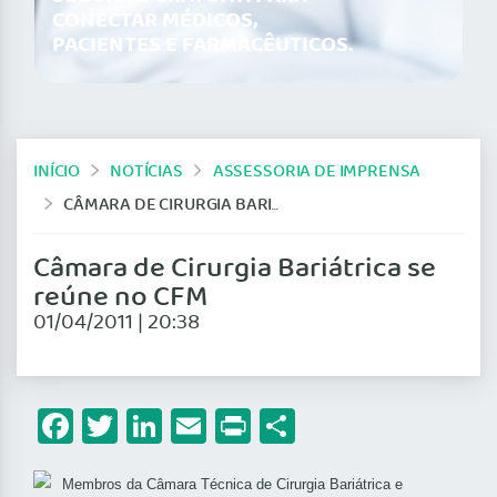
CONECTAR MÉDICOS,
PACIENTES E FARMACÊUTICOS.
INÍCIO
NOTÍCIAS
ASSESSORIA DE IMPRENSA
CÂMARA DE CIRURGIA BARIÁTRICA SE REÚNE NO CFM
Câmara de Cirurgia Bariátrica se
reúne no CFM
01/04/2011 | 20:38
Facebook
Twitter
LinkedIn
Email
Print
Share
Membros da Câmara Técnica de Cirurgia Bariátrica e