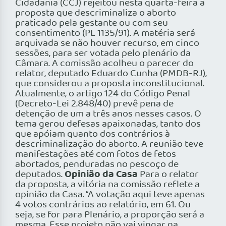
Cidadania (CCJ) rejeitou nesta quarta-feira a
proposta que descriminaliza o aborto
praticado pela gestante ou com seu
consentimento (PL 1135/91). A matéria será
arquivada se não houver recurso, em cinco
sessões, para ser votada pelo plenário da
Câmara. A comissão acolheu o parecer do
relator, deputado Eduardo Cunha (PMDB-RJ),
que considerou a proposta inconstitucional.
Atualmente, o artigo 124 do Código Penal
(Decreto-Lei 2.848/40) prevê pena de
detenção de um a três anos nesses casos. O
tema gerou defesas apaixonadas, tanto dos
que apóiam quanto dos contrários à
descriminalização do aborto. A reunião teve
manifestações até com fotos de fetos
abortados, penduradas no pescoço de
Opinião da Casa
deputados.
Para o relator
da proposta, a vitória na comissão reflete a
opinião da Casa. “A votação aqui teve apenas
4 votos contrários ao relatório, em 61. Ou
seja, se for para Plenário, a proporção será a
mesma. Esse projeto não vai vingar na