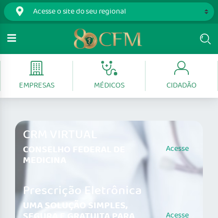
EMPRESAS
MÉDICOS
CIDADÃO
CRM VIRTUAL
CONSELHO FEDERAL DE
Acesse
MEDICINA
Prescrição Eletrônica
UMA SOLUÇÃO SIMPLES,
SEGURA E GRATUITA PARA
Acesse