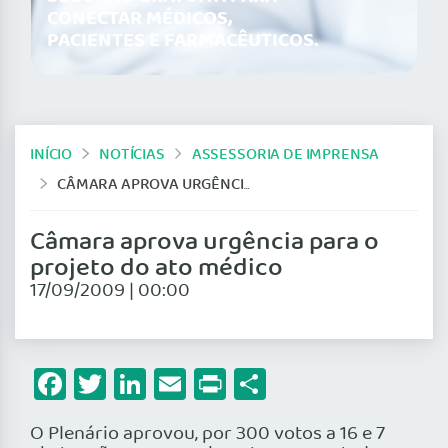
CONECTAR MÉDICOS,
PACIENTES E FARMACÊUTICOS.
INÍCIO
NOTÍCIAS
ASSESSORIA DE IMPRENSA
CÂMARA APROVA URGÊNCIA PARA O PROJETO DO ATO MÉDICO
Câmara aprova urgência para o
projeto do ato médico
17/09/2009 | 00:00
Facebook
Twitter
LinkedIn
Email
Print
Share
O Plenário aprovou, por 300 votos a 16 e 7