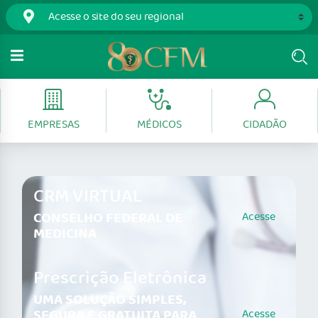
EMPRESAS
MÉDICOS
CIDADÃO
CRM VIRTUAL
CONSELHO FEDERAL DE
Acesse
MEDICINA
Prescrição Eletrônica
UMA SOLUÇÃO SIMPLES,
SEGURA E GRATUITA PARA
Acesse