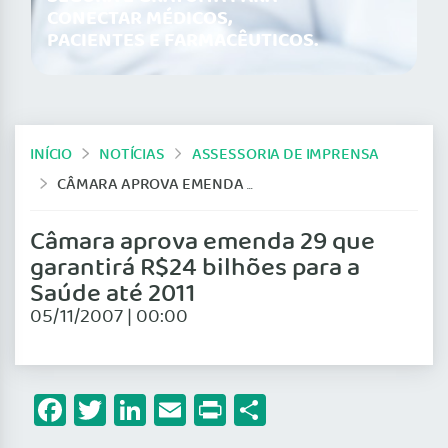
CONECTAR MÉDICOS,
PACIENTES E FARMACÊUTICOS.
INÍCIO
NOTÍCIAS
ASSESSORIA DE IMPRENSA
CÂMARA APROVA EMENDA 29 QUE GARANTIRÁ R$24 BILHÕES PARA A SAÚDE ATÉ 2011
Câmara aprova emenda 29 que
garantirá R$24 bilhões para a
Saúde até 2011
05/11/2007 | 00:00
Facebook
Twitter
LinkedIn
Email
Print
Share