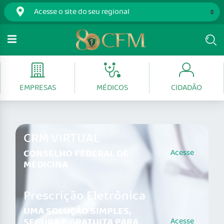
EMPRESAS
MÉDICOS
CIDADÃO
CRM VIRTUAL
CONSELHO FEDERAL DE
Acesse
MEDICINA
Prescrição Eletrônica
UMA SOLUÇÃO SIMPLES,
SEGURA E GRATUITA PARA
Acesse