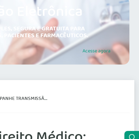
ão Eletrônica
LES, SEGURA E GRATUITA PARA
, PACIENTES E FARMACÊUTICOS.
Acesse
agora
 TRANSMISSÃO AO VIVO
ireito Médico;