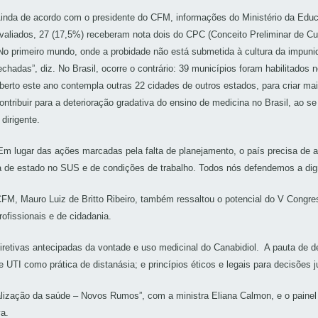
inda de acordo com o presidente do CFM, informações do Ministério da Educ
valiados, 27 (17,5%) receberam nota dois do CPC (Conceito Preliminar de Cur
No primeiro mundo, onde a probidade não está submetida à cultura da impunid
echadas”, diz. No Brasil, ocorre o contrário: 39 municípios foram habilitado
berto este ano contempla outras 22 cidades de outros estados, para criar m
ontribuir para a deterioração gradativa do ensino de medicina no Brasil, ao s
 dirigente.
Em lugar das ações marcadas pela falta de planejamento, o país precisa de a
 de estado no SUS e de condições de trabalho. Todos nós defendemos a dign
FM, Mauro Luiz de Britto Ribeiro, também ressaltou o potencial do V Congres
fissionais e de cidadania.
etivas antecipadas da vontade e uso medicinal do Canabidiol.
A pauta de de
 UTI como prática de distanásia; e princípios éticos e legais para decisões
alização da saúde – Novos Rumos”, com a ministra Eliana Calmon, e o painel 
a.