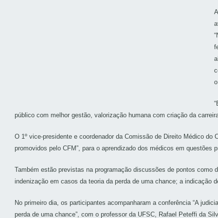
A
a
“
f
a
c
o
“
público com melhor gestão, valorização humana com criação da carreira
O 1º vice-presidente e coordenador da Comissão de Direito Médico do C
promovidos pelo CFM”, para o aprendizado dos médicos em questões pro
Também estão previstas na programação discussões de pontos como dir
indenização em casos da teoria da perda de uma chance; a indicação de
No primeiro dia, os participantes acompanharam a conferência “A judici
perda de uma chance”, com o professor da UFSC, Rafael Peteffi da Silv