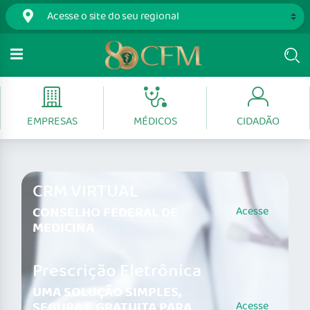
EMPRESAS
MÉDICOS
CIDADÃO
CRM VIRTUAL
CONSELHO FEDERAL DE
Acesse
MEDICINA
Prescrição Eletrônica
UMA SOLUÇÃO SIMPLES,
SEGURA E GRATUITA PARA
Acesse