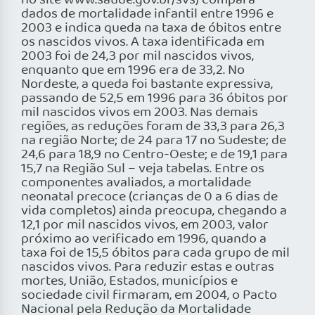
no site www.saude.gov.br/svs) compara
dados de mortalidade infantil entre 1996 e
2003 e indica queda na taxa de óbitos entre
os nascidos vivos. A taxa identificada em
2003 foi de 24,3 por mil nascidos vivos,
enquanto que em 1996 era de 33,2. No
Nordeste, a queda foi bastante expressiva,
passando de 52,5 em 1996 para 36 óbitos por
mil nascidos vivos em 2003. Nas demais
regiões, as reduções foram de 33,3 para 26,3
na região Norte; de 24 para 17 no Sudeste; de
24,6 para 18,9 no Centro-Oeste; e de 19,1 para
15,7 na Região Sul – veja tabelas. Entre os
componentes avaliados, a mortalidade
neonatal precoce (crianças de 0 a 6 dias de
vida completos) ainda preocupa, chegando a
12,1 por mil nascidos vivos, em 2003, valor
próximo ao verificado em 1996, quando a
taxa foi de 15,5 óbitos para cada grupo de mil
nascidos vivos. Para reduzir estas e outras
mortes, União, Estados, municípios e
sociedade civil firmaram, em 2004, o Pacto
Nacional pela Redução da Mortalidade