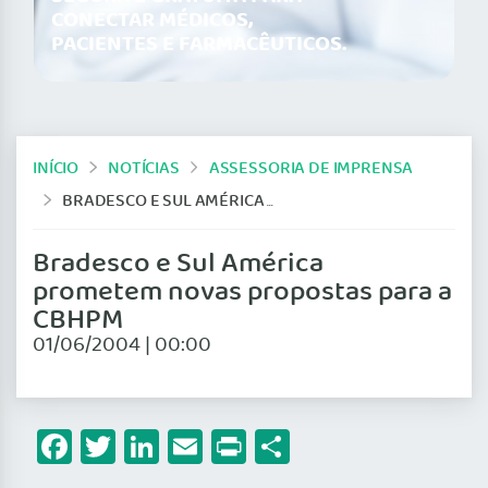
CONECTAR MÉDICOS,
PACIENTES E FARMACÊUTICOS.
INÍCIO
NOTÍCIAS
ASSESSORIA DE IMPRENSA
BRADESCO E SUL AMÉRICA PROMETEM NOVAS PROPOSTAS PARA A CBHPM
Bradesco e Sul América
prometem novas propostas para a
CBHPM
01/06/2004 | 00:00
Facebook
Twitter
LinkedIn
Email
Print
Share