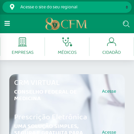
EMPRESAS
MÉDICOS
CIDADÃO
CRM VIRTUAL
CONSELHO FEDERAL DE
Acesse
MEDICINA
Prescrição Eletrônica
UMA SOLUÇÃO SIMPLES,
SEGURA E GRATUITA PARA
Acesse