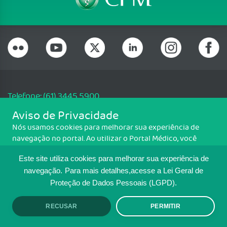
Telefone: (61) 3445 5900
Email: cfm@portalmedico.org.br
Aviso de Privacidade
SGAS 616, Conjunto D, Lote 115, L2 Sul, Brasília/DF - CEP: 70200-760 -
Nós usamos cookies para melhorar sua experiência de
CNPJ: 33.583.550/0001-30
navegação no portal. Ao utilizar o Portal Médico, você
Copyright CFM. Todos os direitos reservados.
concorda com a política de monitoramento de cookies.
Este site utiliza cookies para melhorar sua experiência de
Para ter mais informações sobre como isso é feito, acesse
MAPA DO SITE
Política de cookies
. Se você concorda, clique em ACEITO.
navegação.
Para mais detalhes,acesse a Lei Geral de
Proteção de Dados Pessoais (LGPD).
TRANSPARÊNCIA E PRESTAÇÃO DE
CONTAS
RECUSAR
PERMITIR
ACEITO