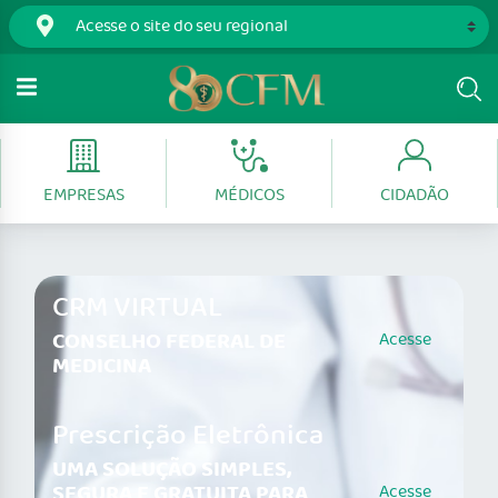
EMPRESAS
MÉDICOS
CIDADÃO
CRM VIRTUAL
CONSELHO FEDERAL DE
Acesse
MEDICINA
Prescrição Eletrônica
UMA SOLUÇÃO SIMPLES,
SEGURA E GRATUITA PARA
Acesse