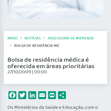
CONECTAR MÉDICOS,
PACIENTES E FARMACÊUTICOS.
INÍCIO
NOTÍCIAS
ASSESSORIA DE IMPRENSA
BOLSA DE RESIDÊNCIA MÉDICA É OFERECIDA EM ÁREAS PRIORITÁRIAS
Bolsa de residência médica é
oferecida em áreas prioritárias
27/10/2009 | 00:00
Facebook
Twitter
LinkedIn
Email
Print
Share
Os Ministérios da Saúde e Educação, com o