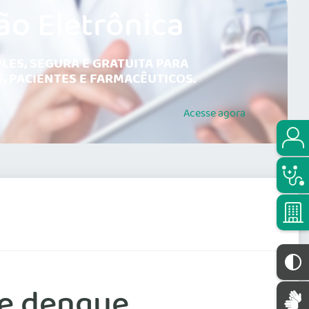
ão Eletrônica
LES, SEGURA E GRATUITA PARA
, PACIENTES E FARMACÊUTICOS.
Acesse
agora
de dengue