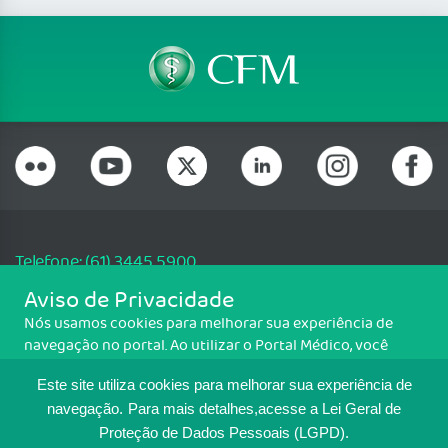
Telefone: (61) 3445 5900
Email: cfm@portalmedico.org.br
Aviso de Privacidade
SGAS 616, Conjunto D, Lote 115, L2 Sul, Brasília/DF - CEP: 70200-760 -
Nós usamos cookies para melhorar sua experiência de
CNPJ: 33.583.550/0001-30
navegação no portal. Ao utilizar o Portal Médico, você
Copyright CFM. Todos os direitos reservados.
concorda com a política de monitoramento de cookies.
Este site utiliza cookies para melhorar sua experiência de
Para ter mais informações sobre como isso é feito, acesse
MAPA DO SITE
Política de cookies
. Se você concorda, clique em ACEITO.
navegação.
Para mais detalhes,acesse a Lei Geral de
Proteção de Dados Pessoais (LGPD).