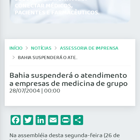
CONECTAR MÉDICOS,
PACIENTES E FARMACÊUTICOS.
INÍCIO
NOTÍCIAS
ASSESSORIA DE IMPRENSA
BAHIA SUSPENDERÁ O ATENDIMENTO A EMPRESAS DE MEDICINA DE GRUPO
Bahia suspenderá o atendimento
a empresas de medicina de grupo
28/07/2004 | 00:00
Facebook
Twitter
LinkedIn
Email
Print
Share
Na assembléia desta segunda-feira (26 de