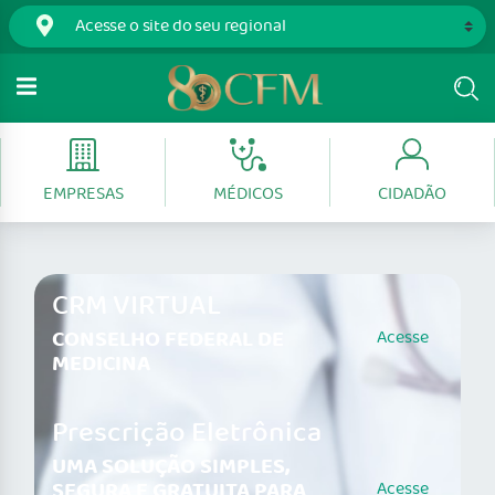
EMPRESAS
MÉDICOS
CIDADÃO
CRM VIRTUAL
CONSELHO FEDERAL DE
Acesse
MEDICINA
Prescrição Eletrônica
UMA SOLUÇÃO SIMPLES,
SEGURA E GRATUITA PARA
Acesse