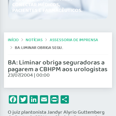
CONECTAR MÉDICOS,
PACIENTES E FARMACÊUTICOS.
INÍCIO
NOTÍCIAS
ASSESSORIA DE IMPRENSA
BA: LIMINAR OBRIGA SEGURADORAS A PAGAREM A CBHPM AOS UROLOGISTAS
BA: Liminar obriga seguradoras a
pagarem a CBHPM aos urologistas
23/07/2004 | 00:00
Facebook
Twitter
LinkedIn
Email
Print
Share
O juiz plantonista Jandyr Alyrio Guttemberg