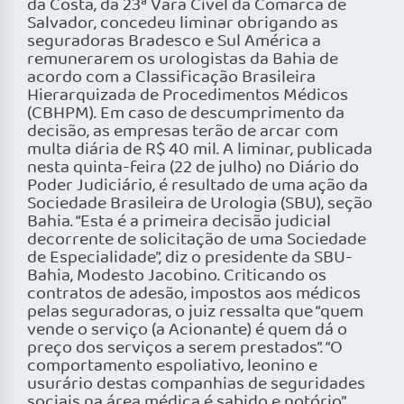
da Costa, da 23ª Vara Cível da Comarca de
Salvador, concedeu liminar obrigando as
seguradoras Bradesco e Sul América a
remunerarem os urologistas da Bahia de
acordo com a Classificação Brasileira
Hierarquizada de Procedimentos Médicos
(CBHPM). Em caso de descumprimento da
decisão, as empresas terão de arcar com
multa diária de R$ 40 mil. A liminar, publicada
nesta quinta-feira (22 de julho) no Diário do
Poder Judiciário, é resultado de uma ação da
Sociedade Brasileira de Urologia (SBU), seção
Bahia. “Esta é a primeira decisão judicial
decorrente de solicitação de uma Sociedade
de Especialidade”, diz o presidente da SBU-
Bahia, Modesto Jacobino. Criticando os
contratos de adesão, impostos aos médicos
pelas seguradoras, o juiz ressalta que “quem
vende o serviço (a Acionante) é quem dá o
preço dos serviços a serem prestados”. “O
comportamento espoliativo, leonino e
usurário destas companhias de seguridades
sociais na área médica é sabido e notório”,