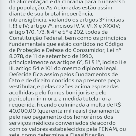
da alimentação e da moradia para o universo
da população. As Acionadas estão assim
diante de sua brutal incoerência,
intransigência, violando os artigos 3º incisos
I, !!! e IV; artigo 7º, incisos IV, V, VI, X e XXXIV;
artigo 170, 173, § 4º e 5º e 202, todos da
Constituição Federal, bem como os princípios
fundamentais que estão contidos no Código
de Proteção e Defesa do Consumidor, Lei nº
8.078, de 11 de setembro de 1990,
principalmente os artigos 6º, 51 § 1º, inciso II e
III, artigo 54 e 101 do mesmo diploma legal.
Deferida fica assim pelos fundamentos de
fato e de direito contidos na presente peça
vestibular, e pelas razões acima esposadas
acolhidas pelo fumus boni juris e pelo
periculum in mora, a medida tutelar ora
requerida, ficando culminada a multa de R$
40.000,00 (quarenta mil reais) diariamente
pelo não pagamento dos honorários dos
serviços médicos conveniados de acordo
com os valores estabelecidos pela FENAM, ou
seja, como determina a Classificação