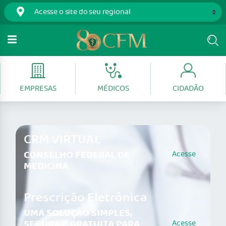
EMPRESAS
MÉDICOS
CIDADÃO
CRM VIRTUAL
CONSELHO FEDERAL DE
Acesse
MEDICINA
Prescrição Eletrônica
UMA SOLUÇÃO SIMPLES,
SEGURA E GRATUITA PARA
Acesse