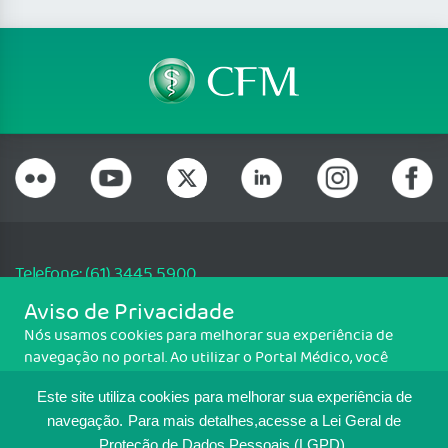
Telefone: (61) 3445 5900
Email: cfm@portalmedico.org.br
Aviso de Privacidade
SGAS 616, Conjunto D, Lote 115, L2 Sul, Brasília/DF - CEP: 70200-760 -
Nós usamos cookies para melhorar sua experiência de
CNPJ: 33.583.550/0001-30
navegação no portal. Ao utilizar o Portal Médico, você
Copyright CFM. Todos os direitos reservados.
concorda com a política de monitoramento de cookies.
Este site utiliza cookies para melhorar sua experiência de
Para ter mais informações sobre como isso é feito, acesse
MAPA DO SITE
Política de cookies
. Se você concorda, clique em ACEITO.
navegação.
Para mais detalhes,acesse a Lei Geral de
Proteção de Dados Pessoais (LGPD).