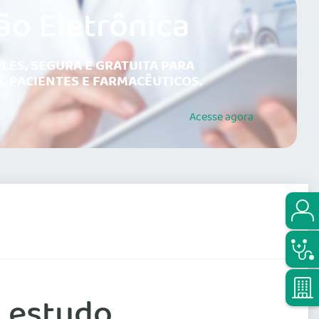
ão Eletrônica
LES, SEGURA E GRATUITA PARA
, PACIENTES E FARMACÊUTICOS.
Acesse
agora
z estudo