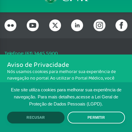
Telefone: (61) 3445 5900
Email: cfm@portalmedico.org.br
Aviso de Privacidade
SGAS 616, Conjunto D, Lote 115, L2 Sul, Brasília/DF - CEP: 70200-760 -
Nós usamos cookies para melhorar sua experiência de
CNPJ: 33.583.550/0001-30
navegação no portal. Ao utilizar o Portal Médico, você
Copyright CFM. Todos os direitos reservados.
concorda com a política de monitoramento de cookies.
Este site utiliza cookies para melhorar sua experiência de
Para ter mais informações sobre como isso é feito, acesse
MAPA DO SITE
Política de cookies
. Se você concorda, clique em ACEITO.
navegação.
Para mais detalhes,acesse a Lei Geral de
Proteção de Dados Pessoais (LGPD).
TRANSPARÊNCIA E PRESTAÇÃO DE
CONTAS
RECUSAR
PERMITIR
ACEITO