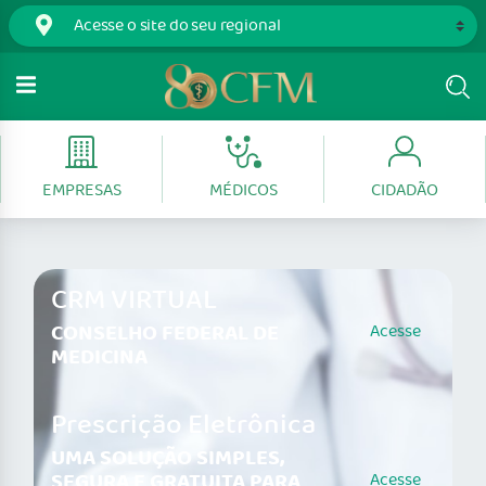
EMPRESAS
MÉDICOS
CIDADÃO
CRM VIRTUAL
CONSELHO FEDERAL DE
Acesse
MEDICINA
Prescrição Eletrônica
UMA SOLUÇÃO SIMPLES,
SEGURA E GRATUITA PARA
Acesse