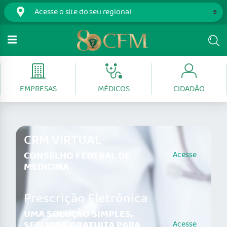
EMPRESAS
MÉDICOS
CIDADÃO
CRM VIRTUAL
CONSELHO FEDERAL DE
Acesse
MEDICINA
Prescrição Eletrônica
UMA SOLUÇÃO SIMPLES,
SEGURA E GRATUITA PARA
Acesse