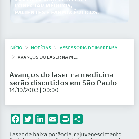
CONECTAR MÉDICOS,
PACIENTES E FARMACÊUTICOS.
INÍCIO
NOTÍCIAS
ASSESSORIA DE IMPRENSA
AVANÇOS DO LASER NA MEDICINA SERÃO DISCUTIDOS EM SÃO PAULO
Avanços do laser na medicina
serão discutidos em São Paulo
14/10/2003 | 00:00
Facebook
Twitter
LinkedIn
Email
Print
Share
Laser de baixa potência, rejuvenescimento