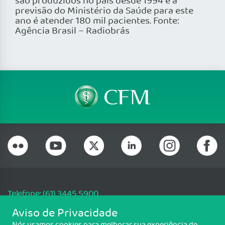
são produzidos no país desde 1994 e a
previsão do Ministério da Saúde para este
ano é atender 180 mil pacientes. Fonte:
Agência Brasil – Radiobrás
Telefone: (61) 3445 5900
Email: cfm@portalmedico.org.br
Aviso de Privacidade
SGAS 616, Conjunto D, Lote 115, L2 Sul, Brasília/DF - CEP: 70200-760 -