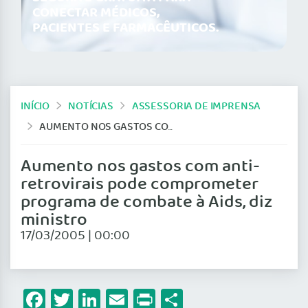
CONECTAR MÉDICOS,
PACIENTES E FARMACÊUTICOS.
INÍCIO
NOTÍCIAS
ASSESSORIA DE IMPRENSA
AUMENTO NOS GASTOS COM ANTI-RETROVIRAIS PODE COMPROMETER PROGRAMA DE COMBATE À AIDS, DIZ MINISTRO
Aumento nos gastos com anti-
retrovirais pode comprometer
programa de combate à Aids, diz
ministro
17/03/2005 | 00:00
Facebook
Twitter
LinkedIn
Email
Print
Share