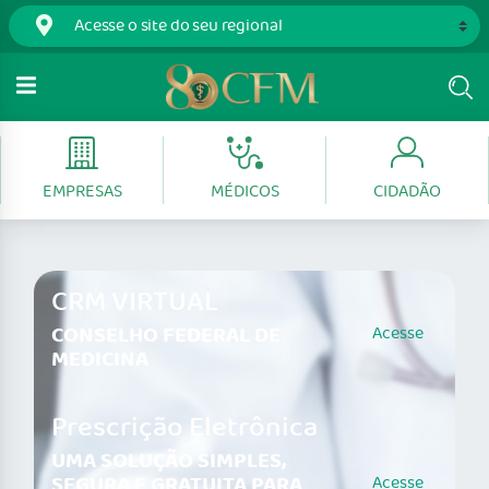
EMPRESAS
MÉDICOS
CIDADÃO
CRM VIRTUAL
CONSELHO FEDERAL DE
Acesse
MEDICINA
Prescrição Eletrônica
UMA SOLUÇÃO SIMPLES,
SEGURA E GRATUITA PARA
Acesse