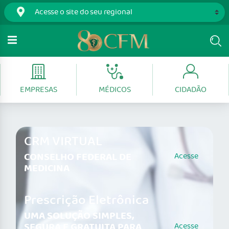
EMPRESAS
MÉDICOS
CIDADÃO
CRM VIRTUAL
CONSELHO FEDERAL DE
Acesse
MEDICINA
Prescrição Eletrônica
UMA SOLUÇÃO SIMPLES,
SEGURA E GRATUITA PARA
Acesse