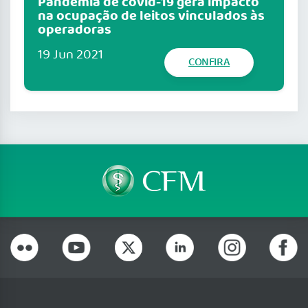
Pandemia de covid-19 gera impacto
na ocupação de leitos vinculados às
operadoras
19 Jun 2021
CONFIRA