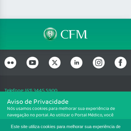
Telefone: (61) 3445 5900
Email: cfm@portalmedico.org.br
Aviso de Privacidade
SGAS 616, Conjunto D, Lote 115, L2 Sul, Brasília/DF - CEP: 70200-760 -
Nós usamos cookies para melhorar sua experiência de
CNPJ: 33.583.550/0001-30
navegação no portal. Ao utilizar o Portal Médico, você
Copyright CFM. Todos os direitos reservados.
concorda com a política de monitoramento de cookies.
Este site utiliza cookies para melhorar sua experiência de
Para ter mais informações sobre como isso é feito, acesse