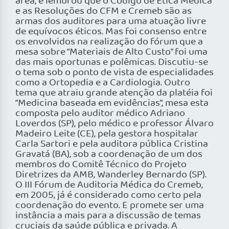
área, e lembrou que o Código de Ética Médica
e as Resoluções do CFM e Cremeb são as
armas dos auditores para uma atuação livre
de equívocos éticos. Mas foi consenso entre
os envolvidos na realização do fórum que a
mesa sobre “Materiais de Alto Custo” foi uma
das mais oportunas e polêmicas. Discutiu-se
o tema sob o ponto de vista de especialidades
como a Ortopedia e a Cardiologia. Outro
tema que atraiu grande atenção da platéia foi
“Medicina baseada em evidências”, mesa esta
composta pelo auditor médico Adriano
Loverdos (SP), pelo médico e professor Álvaro
Madeiro Leite (CE), pela gestora hospitalar
Carla Sartori e pela auditora pública Cristina
Gravatá (BA), sob a coordenação de um dos
membros do Comitê Técnico do Projeto
Diretrizes da AMB, Wanderley Bernardo (SP).
O III Fórum de Auditoria Médica do Cremeb,
em 2005, já é considerado como certo pela
coordenação do evento. E promete ser uma
instância a mais para a discussão de temas
cruciais da saúde pública e privada. A