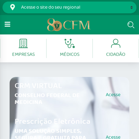
EMPRESAS
MÉDICOS
CIDADÃO
CRM VIRTUAL
CONSELHO FEDERAL DE
Acesse
MEDICINA
Prescrição Eletrônica
UMA SOLUÇÃO SIMPLES,
SEGURA E GRATUITA PARA
Acesse