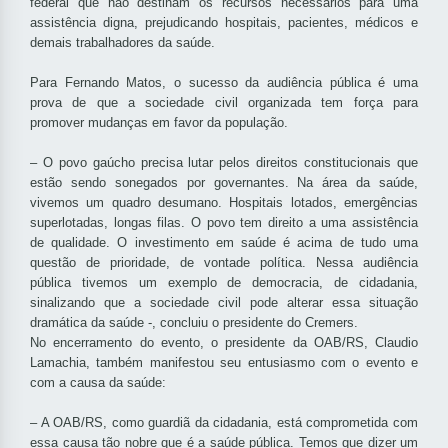
federal que não destinam os recursos necessários para uma
assistência digna, prejudicando hospitais, pacientes, médicos e
demais trabalhadores da saúde.
Para Fernando Matos, o sucesso da audiência pública é uma
prova de que a sociedade civil organizada tem força para
promover mudanças em favor da população.
– O povo gaúcho precisa lutar pelos direitos constitucionais que
estão sendo sonegados por governantes. Na área da saúde,
vivemos um quadro desumano. Hospitais lotados, emergências
superlotadas, longas filas. O povo tem direito a uma assistência
de qualidade. O investimento em saúde é acima de tudo uma
questão de prioridade, de vontade política. Nessa audiência
pública tivemos um exemplo de democracia, de cidadania,
sinalizando que a sociedade civil pode alterar essa situação
dramática da saúde -, concluiu o presidente do Cremers.
No encerramento do evento, o presidente da OAB/RS, Claudio
Lamachia, também manifestou seu entusiasmo com o evento e
com a causa da saúde:
– A OAB/RS, como guardiã da cidadania, está comprometida com
essa causa tão nobre que é a saúde pública. Temos que dizer um