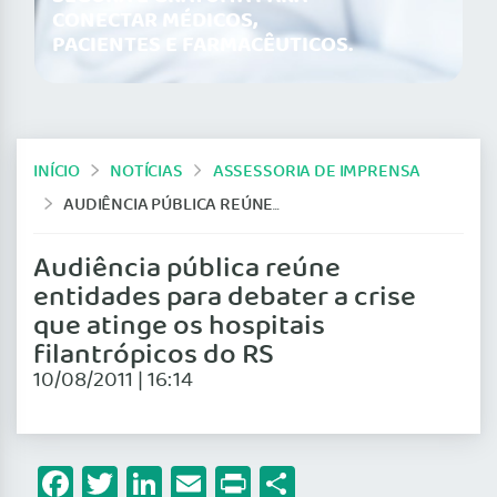
CONECTAR MÉDICOS,
PACIENTES E FARMACÊUTICOS.
INÍCIO
NOTÍCIAS
ASSESSORIA DE IMPRENSA
AUDIÊNCIA PÚBLICA REÚNE ENTIDADES PARA DEBATER A CRISE QUE ATINGE OS HOSPITAIS FILANTRÓPICOS DO RS
Audiência pública reúne
entidades para debater a crise
que atinge os hospitais
filantrópicos do RS
10/08/2011 | 16:14
Facebook
Twitter
LinkedIn
Email
Print
Share