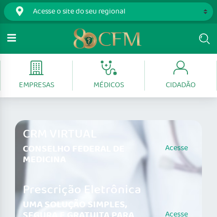
EMPRESAS
MÉDICOS
CIDADÃO
CRM VIRTUAL
CONSELHO FEDERAL DE
Acesse
MEDICINA
Prescrição Eletrônica
UMA SOLUÇÃO SIMPLES,
SEGURA E GRATUITA PARA
Acesse