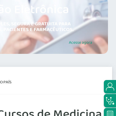
ão Eletrônica
LES, SEGURA E GRATUITA PARA
, PACIENTES E FARMACÊUTICOS.
Acesse
agora
O PAÍS
 Cursos de Medicina