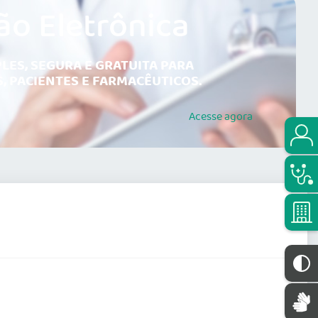
ão Eletrônica
LES, SEGURA E GRATUITA PARA
, PACIENTES E FARMACÊUTICOS.
Acesse
agora