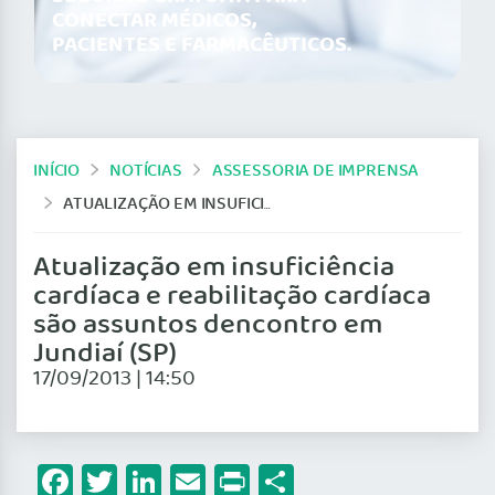
CONECTAR MÉDICOS,
PACIENTES E FARMACÊUTICOS.
INÍCIO
NOTÍCIAS
ASSESSORIA DE IMPRENSA
ATUALIZAÇÃO EM INSUFICIÊNCIA CARDÍACA E REABILITAÇÃO CARDÍACA SÃO ASSUNTOS DENCONTRO EM JUNDIAÍ (SP)
Atualização em insuficiência
cardíaca e reabilitação cardíaca
são assuntos dencontro em
Jundiaí (SP)
17/09/2013 | 14:50
Facebook
Twitter
LinkedIn
Email
Print
Share