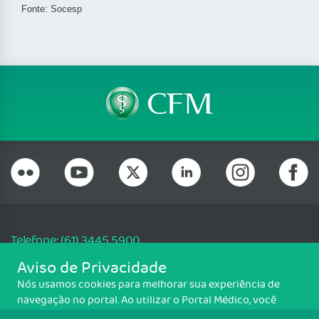
Fonte: Socesp
Telefone: (61) 3445 5900
Email: cfm@portalmedico.org.br
Aviso de Privacidade
SGAS 616, Conjunto D, Lote 115, L2 Sul, Brasília/DF - CEP: 70200-760 -
Nós usamos cookies para melhorar sua experiência de
CNPJ: 33.583.550/0001-30
navegação no portal. Ao utilizar o Portal Médico, você
Copyright CFM. Todos os direitos reservados.
concorda com a política de monitoramento de cookies.