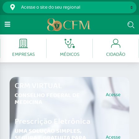
EMPRESAS
MÉDICOS
CIDADÃO
CRM VIRTUAL
CONSELHO FEDERAL DE
Acesse
MEDICINA
Prescrição Eletrônica
UMA SOLUÇÃO SIMPLES,
SEGURA E GRATUITA PARA
Acesse