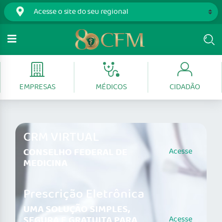
EMPRESAS
MÉDICOS
CIDADÃO
CRM VIRTUAL
CONSELHO FEDERAL DE
Acesse
MEDICINA
Prescrição Eletrônica
UMA SOLUÇÃO SIMPLES,
SEGURA E GRATUITA PARA
Acesse