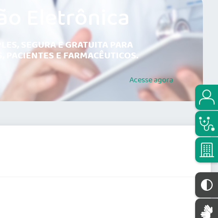
ão Eletrônica
LES, SEGURA E GRATUITA PARA
, PACIENTES E FARMACÊUTICOS.
Acesse
agora