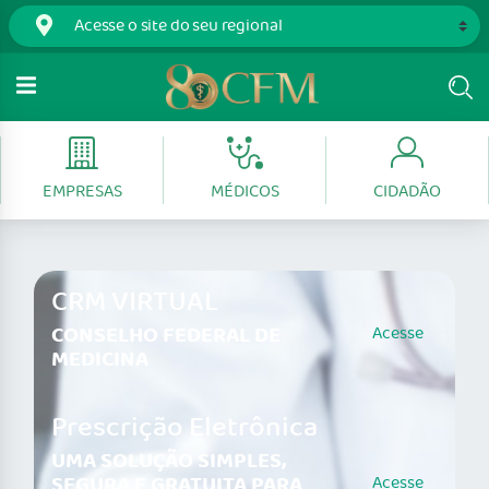
EMPRESAS
MÉDICOS
CIDADÃO
CRM VIRTUAL
CONSELHO FEDERAL DE
Acesse
MEDICINA
Prescrição Eletrônica
UMA SOLUÇÃO SIMPLES,
SEGURA E GRATUITA PARA
Acesse