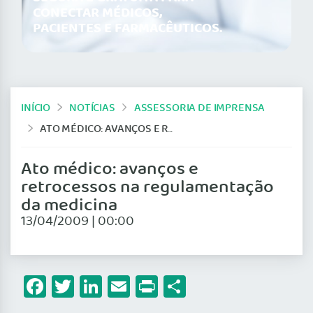
CONECTAR MÉDICOS,
PACIENTES E FARMACÊUTICOS.
INÍCIO
NOTÍCIAS
ASSESSORIA DE IMPRENSA
ATO MÉDICO: AVANÇOS E RETROCESSOS NA REGULAMENTAÇÃO DA MEDICINA
Ato médico: avanços e
retrocessos na regulamentação
da medicina
13/04/2009 | 00:00
Facebook
Twitter
LinkedIn
Email
Print
Share