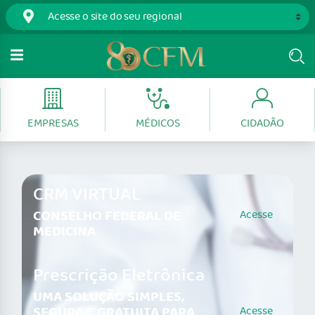
EMPRESAS
MÉDICOS
CIDADÃO
CRM VIRTUAL
CONSELHO FEDERAL DE
Acesse
MEDICINA
Prescrição Eletrônica
UMA SOLUÇÃO SIMPLES,
SEGURA E GRATUITA PARA
Acesse