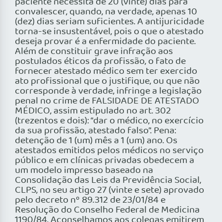
paciente necessita de 20 (vinte) dias para
convalescer, quando, na verdade, apenas 10
(dez) dias seriam suficientes. A antijuricidade
torna-se insustentável, pois o que o atestado
deseja provar é a enfermidade do paciente.
Além de constituir grave infração aos
postulados éticos da profissão, o fato de
fornecer atestado médico sem ter exercido
ato profissional que o justifique, ou que não
corresponde à verdade, infringe a legislação
penal no crime de FALSIDADE DE ATESTADO
MÉDICO, assim estipulado no art. 302
(trezentos e dois): “dar o médico, no exercício
da sua profissão, atestado falso”. Pena:
detenção de 1 (um) mês a 1 (um) ano. Os
atestados emitidos pelos médicos no serviço
público e em clínicas privadas obedecem a
um modelo impresso baseado na
Consolidação das Leis da Previdência Social,
CLPS, no seu artigo 27 (vinte e sete) aprovado
pelo decreto nº 89.312 de 23/01/84 e
Resolução do Conselho Federal de Medicina
1190/84. Aconselhamos aos colegas emitirem