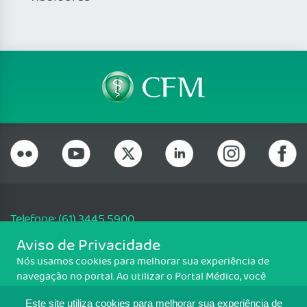
Telefone: (61) 3445 5900
Email: cfm@portalmedico.org.br
Aviso de Privacidade
SGAS 616, Conjunto D, Lote 115, L2 Sul, Brasília/DF - CEP: 70200-760 -
Nós usamos cookies para melhorar sua experiência de
CNPJ: 33.583.550/0001-30
navegação no portal. Ao utilizar o Portal Médico, você
Copyright CFM. Todos os direitos reservados.
concorda com a política de monitoramento de cookies.
Este site utiliza cookies para melhorar sua experiência de