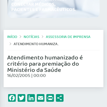
CONECTAR MÉDICOS,
PACIENTES E FARMACÊUTICOS.
INÍCIO
NOTÍCIAS
ASSESSORIA DE IMPRENSA
ATENDIMENTO HUMANIZADO É CRITÉRIO PARA PREMIAÇÃO DO MINISTÉRIO DA SAÚDE
Atendimento humanizado é
critério para premiação do
Ministério da Saúde
16/02/2005 | 00:00
Facebook
Twitter
LinkedIn
Email
Print
Share