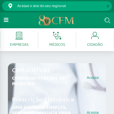
EMPRESAS
MÉDICOS
CIDADÃO
CRM VIRTUAL
CONSELHO FEDERAL DE
Acesse
MEDICINA
Prescrição Eletrônica
UMA SOLUÇÃO SIMPLES,
SEGURA E GRATUITA PARA
Acesse