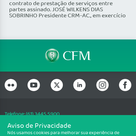
contrato de prestação de serviços entre
partes assinado. JOSÉ WILKENS DIAS
SOBRINHO Presidente CRM-AC., em exercício
Telefone: (61) 3445 5900
Email: cfm@portalmedico.org.br
Aviso de Privacidade
SGAS 616, Conjunto D, Lote 115, L2 Sul, Brasília/DF - CEP: 70200-760 -
Nós usamos cookies para melhorar sua experiência de