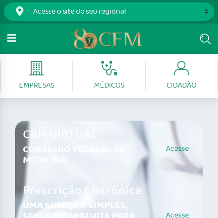
EMPRESAS
MÉDICOS
CIDADÃO
CRM VIRTUAL
CONSELHO FEDERAL DE
Acesse
MEDICINA
Prescrição Eletrônica
UMA SOLUÇÃO SIMPLES,
SEGURA E GRATUITA PARA
Acesse