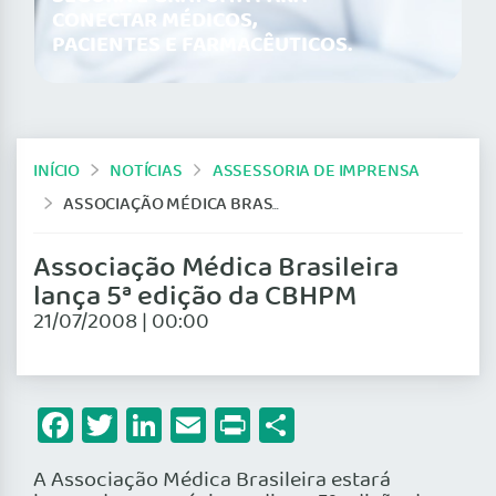
CONECTAR MÉDICOS,
PACIENTES E FARMACÊUTICOS.
INÍCIO
NOTÍCIAS
ASSESSORIA DE IMPRENSA
ASSOCIAÇÃO MÉDICA BRASILEIRA LANÇA 5ª EDIÇÃO DA CBHPM
Associação Médica Brasileira
lança 5ª edição da CBHPM
21/07/2008 | 00:00
Facebook
Twitter
LinkedIn
Email
Print
Share
A Associação Médica Brasileira estará