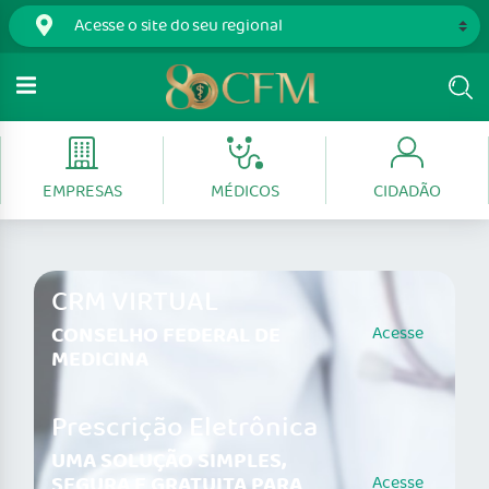
EMPRESAS
MÉDICOS
CIDADÃO
CRM VIRTUAL
CONSELHO FEDERAL DE
Acesse
MEDICINA
Prescrição Eletrônica
UMA SOLUÇÃO SIMPLES,
SEGURA E GRATUITA PARA
Acesse