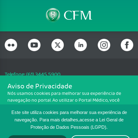
Telefone: (61) 3445 5900
Email: cfm@portalmedico.org.br
Aviso de Privacidade
SGAS 616, Conjunto D, Lote 115, L2 Sul, Brasília/DF - CEP: 70200-760 -
Nós usamos cookies para melhorar sua experiência de
CNPJ: 33.583.550/0001-30
navegação no portal. Ao utilizar o Portal Médico, você
Copyright CFM. Todos os direitos reservados.
concorda com a política de monitoramento de cookies.
Este site utiliza cookies para melhorar sua experiência de
Para ter mais informações sobre como isso é feito, acesse
MAPA DO SITE
Política de cookies
. Se você concorda, clique em ACEITO.
navegação.
Para mais detalhes,acesse a Lei Geral de
Proteção de Dados Pessoais (LGPD).
TRANSPARÊNCIA E PRESTAÇÃO DE