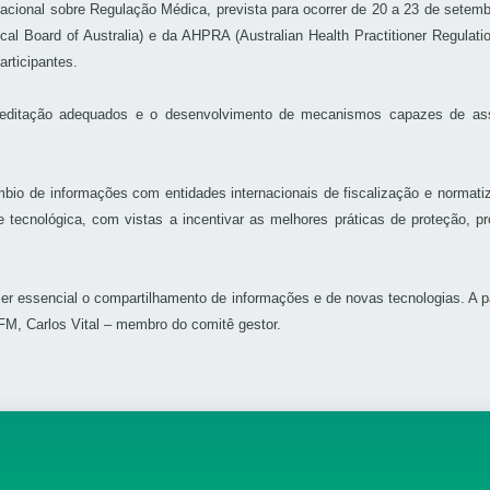
rnacional sobre Regulação Médica, prevista para ocorrer de 20 a 23 de set
al Board of Australia) e da AHPRA (Australian Health Practitioner Regulat
articipantes.
reditação adequados e o desenvolvimento de mecanismos capazes de as
io de informações com entidades internacionais de fiscalização e normat
ca e tecnológica, com vistas a incentivar as melhores práticas de proteçã
s ser essencial o compartilhamento de informações e de novas tecnologias. A 
FM, Carlos Vital – membro do comitê gestor.