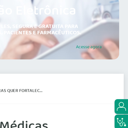
ão Eletrônica
LES, SEGURA E GRATUITA PARA
, PACIENTES E FARMACÊUTICOS.
Acesse
agora
RTALECER O SEU PAPEL
 Médicas