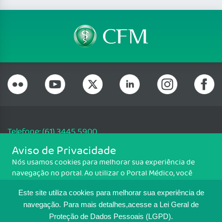
Telefone: (61) 3445 5900
Email: cfm@portalmedico.org.br
Aviso de Privacidade
SGAS 616, Conjunto D, Lote 115, L2 Sul, Brasília/DF - CEP: 70200-760 -
Nós usamos cookies para melhorar sua experiência de
CNPJ: 33.583.550/0001-30
navegação no portal. Ao utilizar o Portal Médico, você
Copyright CFM. Todos os direitos reservados.
concorda com a política de monitoramento de cookies.
Este site utiliza cookies para melhorar sua experiência de
Para ter mais informações sobre como isso é feito, acesse
MAPA DO SITE
Política de cookies
. Se você concorda, clique em ACEITO.
navegação.
Para mais detalhes,acesse a Lei Geral de
Proteção de Dados Pessoais (LGPD).