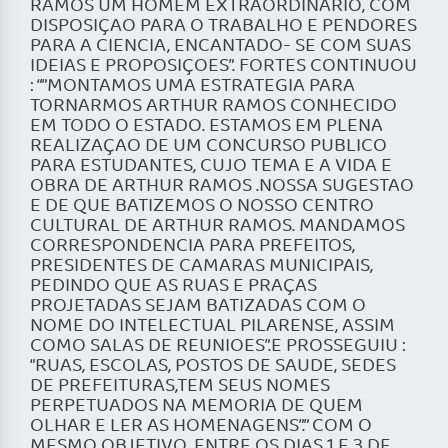
RAMOS UM HOMEM EXTRAORDINARIO, COM
DISPOSIÇAO PARA O TRABALHO E PENDORES
PARA A CIENCIA, ENCANTADO- SE COM SUAS
IDEIAS E PROPOSIÇOES”. FORTES CONTINUOU
: “”MONTAMOS UMA ESTRATEGIA PARA
TORNARMOS ARTHUR RAMOS CONHECIDO
EM TODO O ESTADO. ESTAMOS EM PLENA
REALIZAÇAO DE UM CONCURSO PUBLICO
PARA ESTUDANTES, CUJO TEMA E A VIDA E
OBRA DE ARTHUR RAMOS .NOSSA SUGESTAO
E DE QUE BATIZEMOS O NOSSO CENTRO
CULTURAL DE ARTHUR RAMOS. MANDAMOS
CORRESPONDENCIA PARA PREFEITOS,
PRESIDENTES DE CAMARAS MUNICIPAIS,
PEDINDO QUE AS RUAS E PRAÇAS
PROJETADAS SEJAM BATIZADAS COM O
NOME DO INTELECTUAL PILARENSE, ASSIM
COMO SALAS DE REUNIOES”.E PROSSEGUIU :
“RUAS, ESCOLAS, POSTOS DE SAUDE, SEDES
DE PREFEITURAS,TEM SEUS NOMES
PERPETUADOS NA MEMORIA DE QUEM
OLHAR E LER AS HOMENAGENS”.” COM O
MESMO OBJETIVO, ENTRE OS DIAS 1 E 3 DE