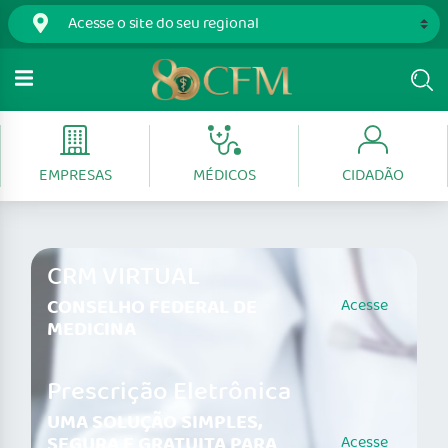
EMPRESAS
MÉDICOS
CIDADÃO
CRM VIRTUAL
CONSELHO FEDERAL DE
Acesse
MEDICINA
Prescrição Eletrônica
UMA SOLUÇÃO SIMPLES,
SEGURA E GRATUITA PARA
Acesse