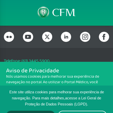
Telefone: (61) 3445 5900
Email: cfm@portalmedico.org.br
Aviso de Privacidade
SGAS 616, Conjunto D, Lote 115, L2 Sul, Brasília/DF - CEP: 70200-760 -
Nós usamos cookies para melhorar sua experiência de
CNPJ: 33.583.550/0001-30
navegação no portal. Ao utilizar o Portal Médico, você
Copyright CFM. Todos os direitos reservados.
concorda com a política de monitoramento de cookies.
Este site utiliza cookies para melhorar sua experiência de
Para ter mais informações sobre como isso é feito, acesse
MAPA DO SITE
Política de cookies
. Se você concorda, clique em ACEITO.
navegação.
Para mais detalhes,acesse a Lei Geral de
Proteção de Dados Pessoais (LGPD).
TRANSPARÊNCIA E PRESTAÇÃO DE