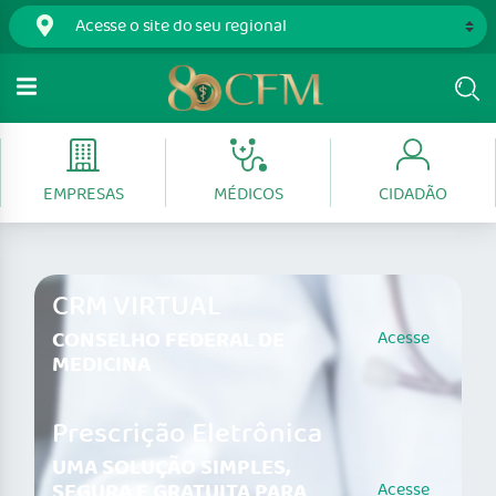
EMPRESAS
MÉDICOS
CIDADÃO
CRM VIRTUAL
CONSELHO FEDERAL DE
Acesse
MEDICINA
Prescrição Eletrônica
UMA SOLUÇÃO SIMPLES,
SEGURA E GRATUITA PARA
Acesse